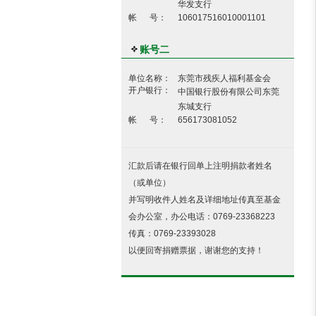
华发支行
帐 号：
106017516010001101
账号二
单位名称：
东莞市残疾人福利基金会
开户银行：
中国银行股份有限公司东莞
东城支行
帐 号：
656173081052
汇款后请在银行回单上注明捐款者姓名
（或单位）
并写明收件人姓名及详细地址传真至基金
会办公室，办公电话：0769-23368223
传真：0769-23393028
以便回寄捐赠票据，谢谢您的支持！