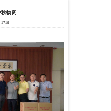
中秋物资
1719