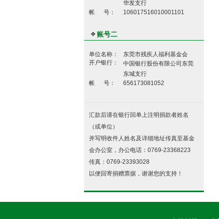
华发支行
帐 号：
106017516010001101
账号二
单位名称：
东莞市残疾人福利基金会
开户银行：
中国银行股份有限公司东莞
东城支行
帐 号：
656173081052
汇款后请在银行回单上注明捐款者姓名
（或单位）
并写明收件人姓名及详细地址传真至基金
会办公室，办公电话：0769-23368223
传真：0769-23393028
以便回寄捐赠票据，谢谢您的支持！