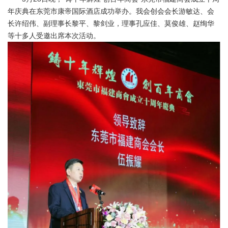
年庆典在东莞市康帝国际酒店成功举办。我会创会会长游敏达、会
长许绍伟、副理事长黎平、黎剑业，理事孔应佳、莫俊雄、赵绚华
等十多人受邀出席本次活动。