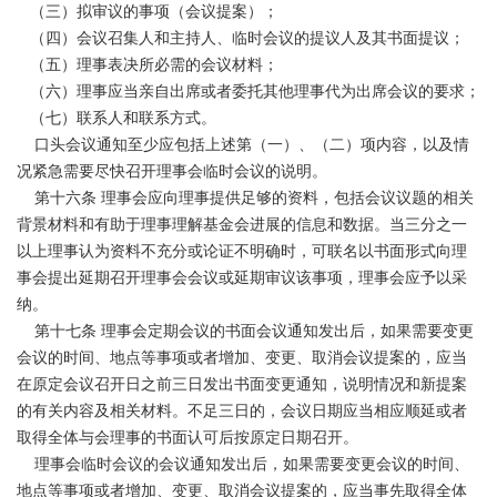
（三）拟审议的事项（会议提案）；
（四）会议召集人和主持人、临时会议的提议人及其书面提议；
（五）理事表决所必需的会议材料；
（六）理事应当亲自出席或者委托其他理事代为出席会议的要求；
（七）联系人和联系方式。
口头会议通知至少应包括上述第（一）、（二）项内容，以及情
况紧急需要尽快召开理事会临时会议的说明。
第十六条 理事会应向理事提供足够的资料，包括会议议题的相关
背景材料和有助于理事理解基金会进展的信息和数据。当三分之一
以上理事认为资料不充分或论证不明确时，可联名以书面形式向理
事会提出延期召开理事会会议或延期审议该事项，理事会应予以采
纳。
第十七条 理事会定期会议的书面会议通知发出后，如果需要变更
会议的时间、地点等事项或者增加、变更、取消会议提案的，应当
在原定会议召开日之前三日发出书面变更通知，说明情况和新提案
的有关内容及相关材料。不足三日的，会议日期应当相应顺延或者
取得全体与会理事的书面认可后按原定日期召开。
理事会临时会议的会议通知发出后，如果需要变更会议的时间、
地点等事项或者增加、变更、取消会议提案的，应当事先取得全体