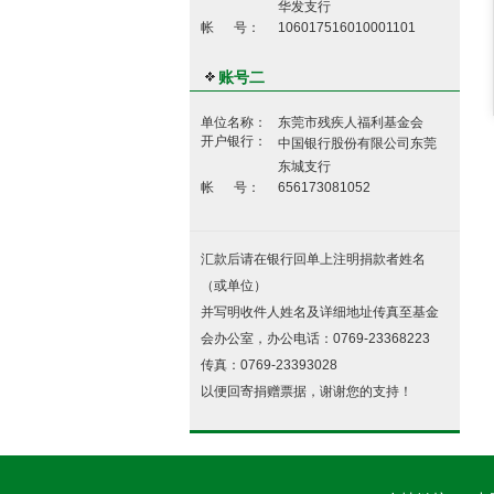
华发支行
帐 号：
106017516010001101
账号二
单位名称：
东莞市残疾人福利基金会
开户银行：
中国银行股份有限公司东莞
东城支行
帐 号：
656173081052
汇款后请在银行回单上注明捐款者姓名
（或单位）
并写明收件人姓名及详细地址传真至基金
会办公室，办公电话：0769-23368223
传真：0769-23393028
以便回寄捐赠票据，谢谢您的支持！