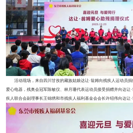
活动现场，来自四川甘孜的藏族姑娘达让·翁姆向残疾人运动员捐赠
爱心电器，残奥会冠军陈敏仪、林月珊代表运动员接受捐赠并向达让
疾人联合会副理事长王锦绣和市残疾人福利基金会会长许绍伟向达让