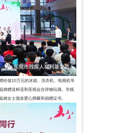
价值10万元的冰箱、洗衣机、电视机等
·翁姆赠送鲜花和亚残会吉祥物玩偶。市残
·翁姆女士颁发爱心牌匾和捐赠证书。