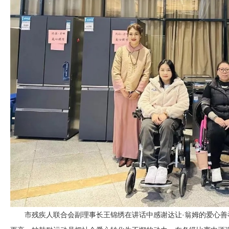
市残疾人联合会副理事长王锦绣在讲话中感谢达让·翁姆的爱心善