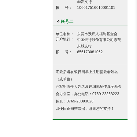
华发支行
帐 号：
106017516010001101
账号二
单位名称：
东莞市残疾人福利基金会
开户银行：
中国银行股份有限公司东莞
东城支行
帐 号：
656173081052
汇款后请在银行回单上注明捐款者姓名
（或单位）
并写明收件人姓名及详细地址传真至基金
会办公室，办公电话：0769-23368223
传真：0769-23393028
以便回寄捐赠票据，谢谢您的支持！