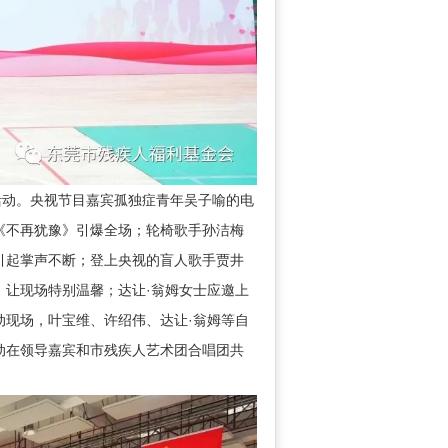
动。央视节目嘉宾孤独症青年吴子喻的电
《不再犹豫》引爆全场；轮椅歌手孙洁梅
引起掌声不断；登上央视的盲人歌手贾井
，让现场特别温馨；达让·翁姆女士应邀上
动现场，叶宝维、许绍伟、达让·翁姆等自
动在领导嘉宾和市残疾人艺术团合唱团共